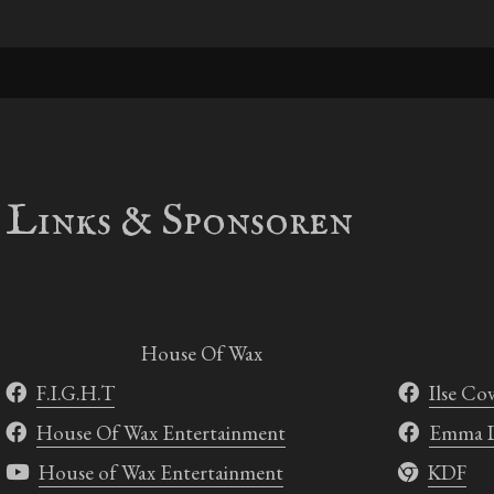
Links & Sponsoren
House Of Wax
F.I.G.H.T
Ilse Co
House Of Wax Entertainment
Emma Dr
House of Wax Entertainment
KDF