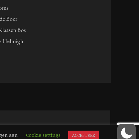
oms
de Boer
laasen Bos
e Helmigh
ngen aan.
Cookie settings
ACCEPTEER