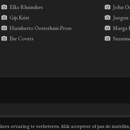
Elke Rheinders
John O
Gijs Krist
Jurgen 
Humberto Oosterhuis-Pross
Marga K
Ilse Covers
Suzann
Privacy Policy
Mogelijk gemaakt door WordPress
ers-ervaring te verbeteren. Klik accepteer of pas de instelli