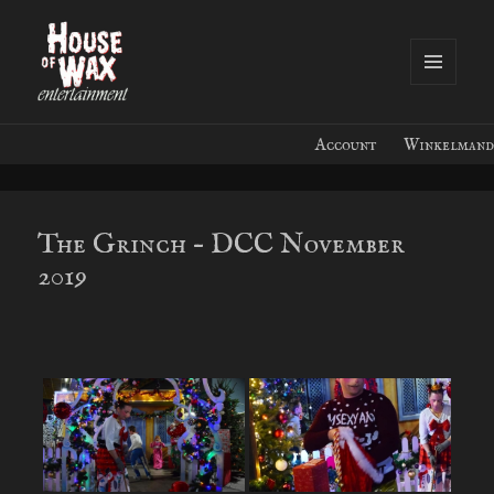
MENU
EN
House of Wax Entertainment
WIDGETS
Account
Winkelmand
The Grinch – DCC November
2019